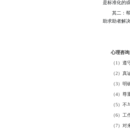
是标准化的或
其二：
助求助者解
心理咨询
（
1）遵
（
2）真
（
3）明
（
4）尊
（
5）不
（
6）工
（
7）对