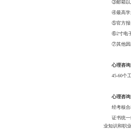
③邮箱以
④最高学
⑤官方报
⑥2寸电
⑦其他因
心理咨询
45-60
心理咨询
经考核合
证书统一
业知识和职