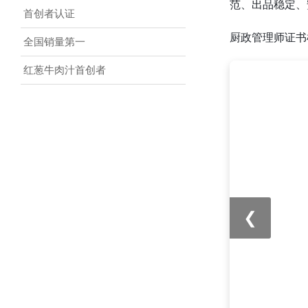
范、出品稳定、
展广播影视领域的人才培训、项目
首创者认证
策划、行业活动组织等，推动广播
影视行业的人才发展和产业升级。
厨政管理师证书
全国销量第一
工业和信息化部人才交流中心
：在
工业和信息化领域拥有丰富的人才
红葱牛肉汁首创者
资源和专业的培训体系。可共同开
展工业互联网、信息技术等领域的
人才培训、技术研发等项目，推动
工业和信息化产业的发展。
中国继续工程教育协会
：致力于推
动工程技术人员的继续教育。合作
项目可开展各类工程技术领域的继
续教育课程、培训活动等，提升工
程技术人员的专业素养和创新能
❮
力。
国家心理健康网
：专注于心理健康
领域的信息传播与服务。合作可开
展心理健康培训、咨询服务、线上
平台建设等项目，满足社会对心理
健康服务的需求。
中国美发美容协会
：在美发美容行