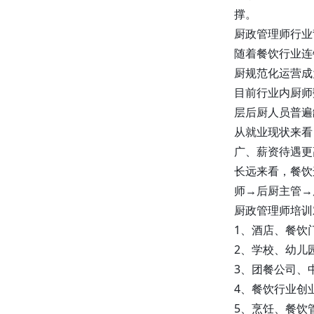
撑。
品牌与资源优势
：借助上述权威机
构的品牌影响力和丰富资源，提升
厨政管理师行业
合作项目的知名度和竞争力。
随着餐饮行业连
专业支持
：各机构提供专业的技
厨规范化运营成
术、师资和培训支持，确保合作项
目的高质量开展。
目前行业内厨师
广阔市场
：合作项目涵盖多个热门
层后厨人员普遍
领域，市场需求旺盛，发展前景广
从就业现状来看
阔。
广、薪资待遇更
互利共赢
：我们秉持互利共赢的合
作理念，与合作伙伴共同分享项目
长远来看，餐饮
收益，实现共同发展。
师→后厨主管→
厨政管理师培训
如果您对以上合作项目感兴趣，
1、酒店、餐饮
欢迎随时与我们联系。让我们携
手共进，在不同领域发挥各自优
2、学校、幼儿
势，共同打造具有影响力和竞争
3、团餐公司、
力的合作项目，为行业发展贡献
4、餐饮行业创
力量，创造更多价值！
5、烹饪、餐饮