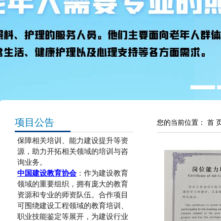
www.xinzhiye.con.cn 面向全国
广泛招募项目合作单位，共同开
拓广阔市场，携手共创辉煌未
来。本次合作将依托以下权威机
构的优质资源与专业平台，开展
多元化、富有潜力的合作项目。
权威机构合作资源
人力资源和社会保障部社会保障能
力建设中心
：在社会保障领域拥有
深厚的专业积淀和丰富的培训经
验，能为合作项目提供专业的社会
项目公告
您的当前位置：
首 
保障相关培训、能力建设提升等资
源，助力开拓相关领域的培训与咨
询业务。
中国建设教育协会
：作为建设教育
领域的重要组织，拥有庞大的教育
资源和专业的师资队伍。合作项目
可围绕建设工程领域的教育培训、
职业技能鉴定等展开，为建设行业
输送高素质人才。