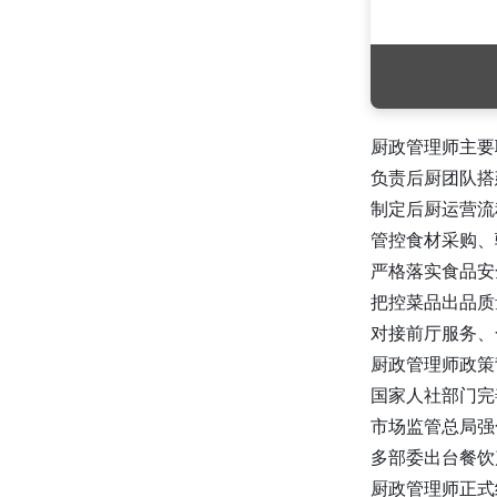
业具有权威性和广泛的影响力。可
共同开展美发美容技能培训、行业
标准制定、赛事活动组织等项目，
推动美发美容行业的规范化和专业
化发展。
厨政管理师主要
中国建设劳动学会
：在建设劳动领
域拥有丰富的行业资源和专业知
负责后厨团队搭
识。合作项目可围绕建设工程劳动
制定后厨运营流
技能培训、劳务管理等展开，为建
管控食材采购、
设行业提供专业的劳动服务和人才
支持。
严格落实食品安
商业饮食服务业发展中心
：专注于
把控菜品出品质
商业饮食服务业的发展与研究。可
对接前厅服务、
合作开展餐饮服务培训、行业调
厨政管理师政策
研、品牌推广等项目，促进商业饮
食服务业的繁荣发展。
国家人社部门完
项目持续立项中······
市场监管总局强
合作优势与前景
多部委出台餐饮
与我们合作，您将获得以下优
厨政管理师正式
势：