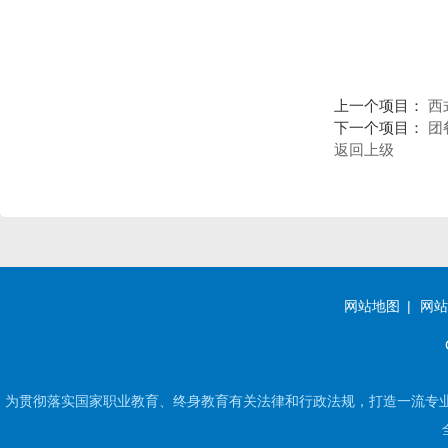
中国国家人才测评网
：专业的人才
测评平台，具备先进的测评技术和
丰富的测评经验。合作可开展各类
人才测评项目，为企业和机构提供
精准的人才评估服务，助力人才选
上一个项目：
西
拔与发展。
下一个项目：
团
国家广电总局广播影视人才交流中
返回上级
心
：在广播影视行业人才培养和交
流方面发挥着重要作用。可合作开
展广播影视领域的人才培训、项目
策划、行业活动组织等，推动广播
影视行业的人才发展和产业升级。
工业和信息化部人才交流中心
：在
工业和信息化领域拥有丰富的人才
网站地图
网站
资源和专业的培训体系。可共同开
展工业互联网、信息技术等领域的
人才培训、技术研发等项目，推动
工业和信息化产业的发展。
为贯彻落实国家职业教育、终身教育有关法律和行政法规，打造一流专
中国继续工程教育协会
：致力于推
动工程技术人员的继续教育。合作