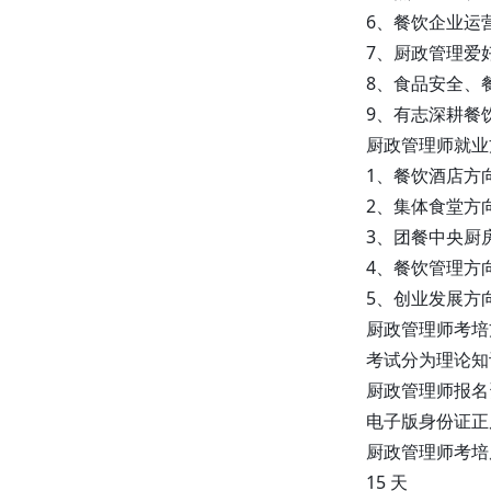
6、餐饮企业运
联系方式
：
15666739999
李老
7、厨政管理爱
师
8、食品安全、
期待与您的合作！
9、有志深耕餐
厨政管理师就业
1、餐饮酒店方
全国诚招项目合作单位
2、集体食堂方
新职业分类信息网
:
www.xinzhiye.con.cn 面向全国
3、团餐中央厨
广泛招募项目合作单位，共同开
4、餐饮管理方
拓广阔市场，携手共创辉煌未
5、创业发展方
来。本次合作将依托以下权威机
厨政管理师考培
构的优质资源与专业平台，开展
考试分为理论知
多元化、富有潜力的合作项目。
厨政管理师报名
权威机构合作资源
人力资源和社会保障部社会保障能
电子版身份证正
力建设中心
：在社会保障领域拥有
厨政管理师考培
深厚的专业积淀和丰富的培训经
15 天
验，能为合作项目提供专业的社会