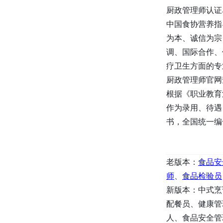
保障相关培训、能力建设提升等资
厨政管理师认证
源，助力开拓相关领域的培训与咨
中国食协营养指
询业务。
为本、诚信为宗
中国建设教育协会
：作为建设教育
调、国际合作、
领域的重要组织，拥有庞大的教育
资源和专业的师资队伍。合作项目
疗卫生方面的专
可围绕建设工程领域的教育培训、
厨政管理师官网
职业技能鉴定等展开，为建设行业
根据《职业教育
输送高素质人才。
作为录用、待遇
中国商业技师协会
：在商业技术领
域拥有广泛的影响力和丰富的行业
书，全国统一编号；官
资源。可共同开展商业技能培训、
竞赛组织、行业交流等项目，推动
商业技术的发展与创新。
老版本：
食品安
全国工商联人才交流服务中心
：凭
借工商联的广泛资源和平台，专注
师
、
食品检验员
于人才交流与服务。合作项目可涉
新版本：中式烹
及人才培养、引进、推荐等多个方
配餐员、健康管
面，为企业提供全方位的人才支
人、食品安全管
持。