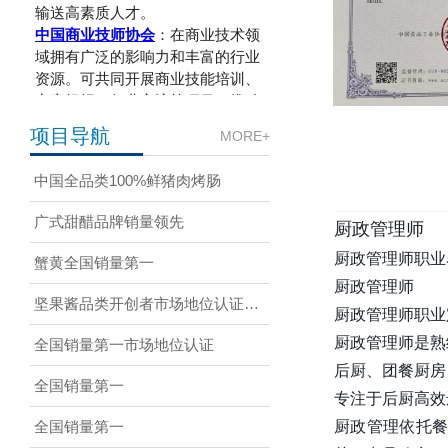
中国商业技师协会
：在商业技术领
域拥有广泛的影响力和丰富的行业
资源。可共同开展商业技能培训、
竞赛组织、行业交流等项目，推动
商业技术的发展与创新。
全国工商联人才交流服务中心
：凭
项目导航
MORE+
借工商联的广泛资源和平台，专注
于人才交流与服务。合作项目可涉
中国全品类100%鲜猪肉烤肠
及人才培养、引进、推荐等多个方
面，为企业提供全方位的人才支
广式甜醋品牌销量领先
厨政管理师
持。
厨政管理师职业
中国国家人才测评网
：专业的人才
蟹黄全国销量第一
测评平台，具备先进的测评技术和
厨政管理师
丰富的测评经验。合作可开展各类
坚果酱品类开创者市场地位认证…
厨政管理师职业
人才测评项目，为企业和机构提供
厨政管理师是熟
全国销量第一市场地位认证
精准的人才评估服务，助力人才选
拔与发展。
后厨、团餐厨房
全国销量第一
国家广电总局广播影视人才交流中
专注于后厨高效
心
：在广播影视行业人才培养和交
厨政管理依托
全国销量第一
流方面发挥着重要作用。可合作开