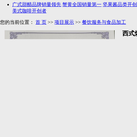
广式甜醋品牌销量领先
蟹黄全国销量第一
坚果酱品类开创
美式咖啡开创者
您的当前位置：
首 页
>>
项目展示
>>
餐饮服务与食品加工
西式
职业定
发、塑
与品质
证书等
主办单
咨询电
在
中国食品工业协会营养指导工作