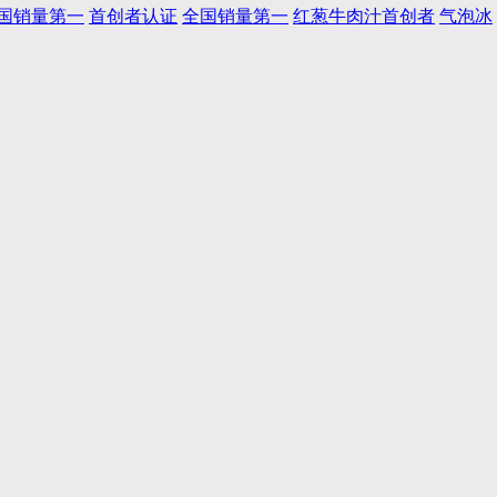
国销量第一
首创者认证
全国销量第一
红葱牛肉汁首创者
气泡冰
油、奶油、糖、鸡蛋、酵母等为主要原料，遵循西式烘焙发酵、烘烤、醒
派、欧式蛋糕、常温烘焙制品等各类西式烘焙食品的研发、制作、出品