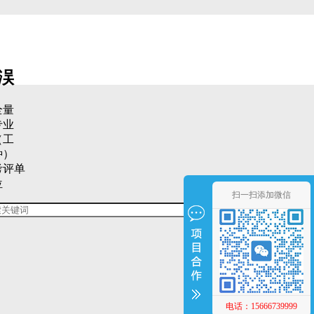
洖
全量
专业
（工
种）
考评单
位
扫一扫添加微信
电话：15666739999