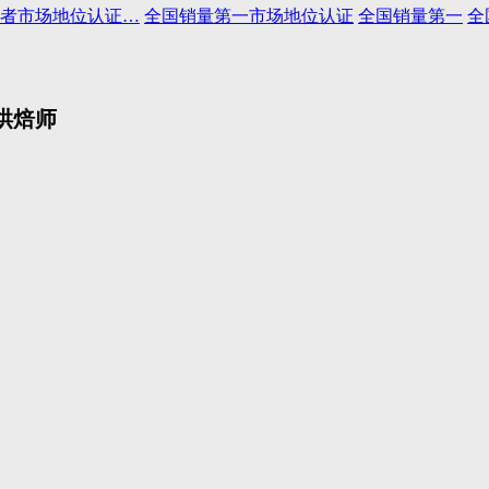
和丰富的行业资源。可共同
者市场地位认证…
全国销量第一市场地位认证
全国销量第一
全
开展商业技能培训、竞赛组
织、行业交流等项目，推动
商业技术的发展与创新。
全国工商联人才交流服务中
烘焙师
心
：凭借工商联的广泛资源
和平台，专注于人才交流与
义：
西式烘焙师是熟练掌握西式烘焙核心工艺与制作技法，以面粉、黄
服务。合作项目可涉及人才
形等专业原理，结合食品安全规范与膳食营养需求，完成面包、酥点、挞
培养、引进、推荐等多个方
管控，专注于烘焙标准化操作、风味创新与口感稳定的专业技术人员。
面，为企业提供全方位的人
才支持。
级：
初级、中级、高级
考培周期：
15天
中国国家人才测评网
：专业
位：
中国食品工业协会营养指导工作委员会
的人才测评平台，具备先进
15666739999
话：
的测评技术和丰富的测评经
验。合作可开展各类人才测
线咨询
评项目，为企业和机构提供
精准的人才评估服务，助力
人才选拔与发展。
国家广电总局广播影视人才
委员会
交流中心
：在广播影视行业
人才培养和交流方面发挥着
重要作用。可合作开展广播